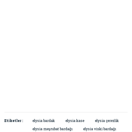
Etiketler :
elysia bardak
elysia kase
elysia çerezlik
elysia meşrubat bardağı
elysia viski bardağı