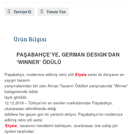
Tavsiye Et
Yorum Yaz
Ürün Bilgisi
PAŞABAHÇE’YE, GERMAN DESIGN’DAN
‘WINNER’ ÖDÜLÜ
Paşabahçe, modernize edilmiş retro stili
Elysia
serisi ile dünyanın en
saygın tasarım
yarışmalarından biri olan Alman Tasarım Ödülleri yarışmasında "Winner”
kategorisinde ödüle
layık görüldü.
12.12.2018 – Türkiye’nin en sevilen markalarından Paşabahçe,
uluslararası etkinliklerde aldığı
ödüllere her geçen gün bir yenisini ekliyor. Paşabahçe’nin modernize
edilmiş retro stil serisi
‘
Elysia
’, tasarımın trendlerini belirleyen, uluslararası üne sahip jüri
üyeleri tarafından