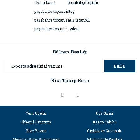
elysia kadeh
paşabahçe toptan
paşabahçe toptan istoç
paşabahçe toptan satış istanbul
paşabahçe toptan bayileri
Bülten Başlığı
EKLE
Bizi Takip Edin
Yeni Üyelik
Üye Girişi
Şifremi Unuttum
Kargo Takibi
Bize Yazın
Gizlilik ve Güvenlik
Mesafeli Satış Sözleşmesi
İptal ve İade Şartları