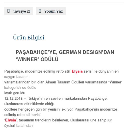
Tavsiye Et
Yorum Yaz
Ürün Bilgisi
PAŞABAHÇE’YE, GERMAN DESIGN’DAN
‘WINNER’ ÖDÜLÜ
Paşabahçe, modernize edilmiş retro stili
Elysia
serisi ile dünyanın en
saygın tasarım
yarışmalarından biri olan Alman Tasarım Ödülleri yarışmasında "Winner”
kategorisinde ödüle
layık görüldü.
12.12.2018 – Türkiye’nin en sevilen markalarından Paşabahçe,
uluslararası etkinliklerde aldığı
ödüllere her geçen gün bir yenisini ekliyor. Paşabahçe’nin modernize
edilmiş retro stil serisi
‘
Elysia
’, tasarımın trendlerini belirleyen, uluslararası üne sahip jüri
üyeleri tarafından