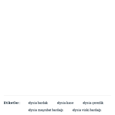
Etiketler :
elysia bardak
elysia kase
elysia çerezlik
elysia meşrubat bardağı
elysia viski bardağı