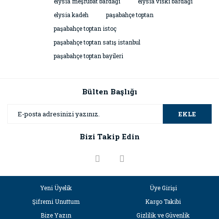
elysia meşrubat bardağı
elysia viski bardağı
elysia kadeh
paşabahçe toptan
paşabahçe toptan istoç
paşabahçe toptan satış istanbul
paşabahçe toptan bayileri
Bülten Başlığı
EKLE
Bizi Takip Edin
Yeni Üyelik
Üye Girişi
Şifremi Unuttum
Kargo Takibi
Bize Yazın
Gizlilik ve Güvenlik