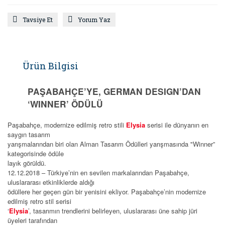
Tavsiye Et
Yorum Yaz
Ürün Bilgisi
PAŞABAHÇE’YE, GERMAN DESIGN’DAN
‘WINNER’ ÖDÜLÜ
Paşabahçe, modernize edilmiş retro stili
Elysia
serisi ile dünyanın en
saygın tasarım
yarışmalarından biri olan Alman Tasarım Ödülleri yarışmasında "Winner”
kategorisinde ödüle
layık görüldü.
12.12.2018 – Türkiye’nin en sevilen markalarından Paşabahçe,
uluslararası etkinliklerde aldığı
ödüllere her geçen gün bir yenisini ekliyor. Paşabahçe’nin modernize
edilmiş retro stil serisi
‘
Elysia
’, tasarımın trendlerini belirleyen, uluslararası üne sahip jüri
üyeleri tarafından