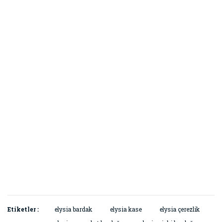
Etiketler :
elysia bardak
elysia kase
elysia çerezlik