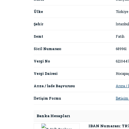
Ülke
Türkiye
Şehir
İstanbul
Semt
Fatih
Sicil Numarası
689961
Vergi No
621044
Vergi Dairesi
Hocapa
Arıza / İade Başvurusu
Arıza /
İletişim Formu
İletişi
Banka Hesapları
IBAN Numarası: TR78