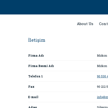
About Us
Cont
İletişim
Firma Adı
Mirkon 
Firma Resmi Adı
Mirkon O
Telefon 1
90 530 
Fax
90 212 5
E-mail
info@m
Adres
Süleyma