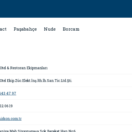
act
Paşabahçe
Nude
Borcam
Otel & Restoran Ekipmanları
tel Ekip.Züc.Elekt.İnş.İth.İh.San.Tic.Ltd.Şti.
443 47 97
12 06 19
irkon.com.tr
niye Mah.Siyavuşpaşa Sok.Bereket Han No:6