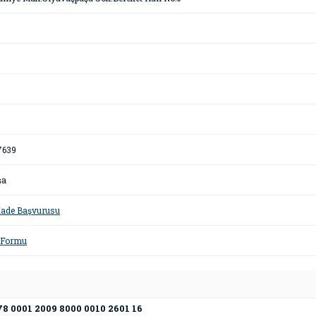
7639
şa
 İade Başvurusu
m Formu
 0001 2009 8000 0010 2601 16