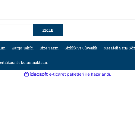
EKLE
tum
Kargo Takibi
Bize Yazın
Gizlilik ve Güvenlik
Mesafeli Satış Sö
sertifikası ile korunmaktadır.
ile
ideasoft
e-
hazırlandı.
ticaret
paketleri