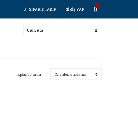
SİPARİŞ TAKİP
GİRİŞ YAP
Toplam 0 ürün