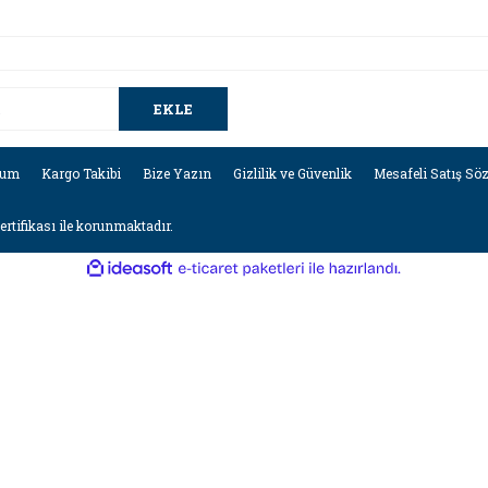
EKLE
tum
Kargo Takibi
Bize Yazın
Gizlilik ve Güvenlik
Mesafeli Satış Sö
sertifikası ile korunmaktadır.
ile
ideasoft
e-
hazırlandı.
ticaret
paketleri