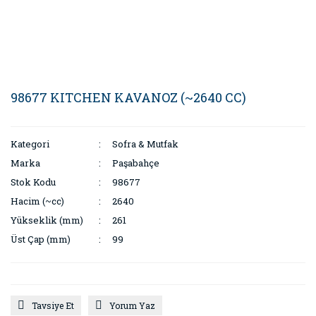
98677 KITCHEN KAVANOZ (~2640 CC)
Kategori
Sofra & Mutfak
Marka
Paşabahçe
Stok Kodu
98677
Hacim (~cc)
2640
Yükseklik (mm)
261
Üst Çap (mm)
99
Tavsiye Et
Yorum Yaz