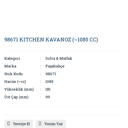
98671 KITCHEN KAVANOZ (~1085 CC)
Kategori
Sofra & Mutfak
Marka
Paşabahçe
Stok Kodu
98671
Hacim (~cc)
1085
Yükseklik (mm)
181
Üst Çap (mm)
99
Tavsiye Et
Yorum Yaz