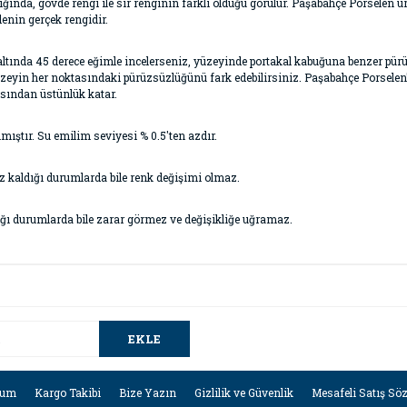
ığında, gövde rengi ile sır renginin farklı olduğu görülür. Paşabahçe Porselen ür
enin gerçek rengidir.
 altında 45 derece eğimle incelerseniz, yüzeyinde portakal kabuğuna benzer pürü
eyin her noktasındaki pürüzsüzlüğünü fark edebilirsiniz. Paşabahçe Porselen'i
ısından üstünlük katar.
ıştır. Su emilim seviyesi % 0.5'ten azdır.
 kaldığı durumlarda bile renk değişimi olmaz.
ğı durumlarda bile zarar görmez ve değişikliğe uğramaz.
EKLE
tum
Kargo Takibi
Bize Yazın
Gizlilik ve Güvenlik
Mesafeli Satış Sö