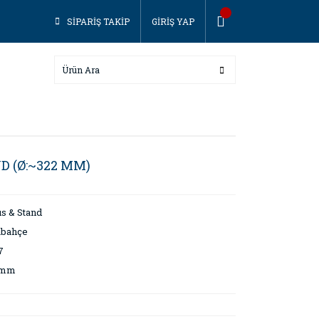
SİPARİŞ TAKİP
GİRİŞ YAP
D (Ø:~322 MM)
s & Stand
abahçe
7
 mm