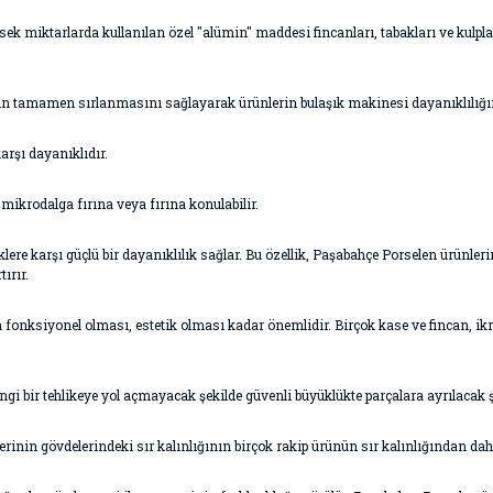
ktarlarda kullanılan özel "alümin" maddesi fincanları, tabakları ve kulpları 
n tamamen sırlanmasını sağlayarak ürünlerin bulaşık makinesi dayanıklılığını
arşı dayanıklıdır.
ikrodalga fırına veya fırına konulabilir.
re karşı güçlü bir dayanıklılık sağlar. Bu özellik, Paşabahçe Porselen ürünlerin
ırır.
 fonksiyonel olması, estetik olması kadar önemlidir. Birçok kase ve fincan, i
i bir tehlikeye yol açmayacak şekilde güvenli büyüklükte parçalara ayrılacak ş
inin gövdelerindeki sır kalınlığının birçok rakip ürünün sır kalınlığından daha 