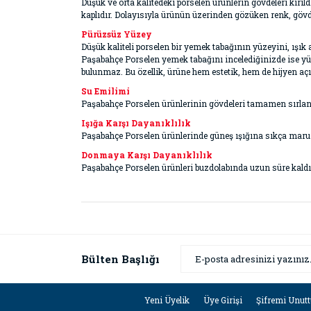
Düşük ve orta kalitedeki porselen ürünlerin gövdeleri kırıld
kaplıdır. Dolayısıyla ürünün üzerinden gözüken renk, gövd
Pürüzsüz Yüzey
Düşük kaliteli porselen bir yemek tabağının yüzeyini, ışık
Paşabahçe Porselen yemek tabağını incelediğinizde ise yüz
bulunmaz. Bu özellik, ürüne hem estetik, hem de hijyen aç
Su Emilimi
Paşabahçe Porselen ürünlerinin gövdeleri tamamen sırlanm
Işığa Karşı Dayanıklılık
Paşabahçe Porselen ürünlerinde güneş ışığına sıkça maruz
Donmaya Karşı Dayanıklılık
Paşabahçe Porselen ürünleri buzdolabında uzun süre kaldı
Bülten Başlığı
Yeni Üyelik
Üye Girişi
Şifremi Unut