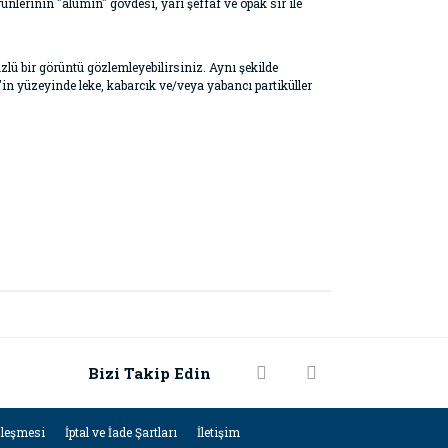
ünlerinin "alümin" gövdesi, yarı şeffaf ve opak sır ile
zlü bir görüntü gözlemleyebilirsiniz. Aynı şekilde
n yüzeyinde leke, kabarcık ve/veya yabancı partiküller
Bizi Takip Edin
zleşmesi
İptal ve İade Şartları
İletişim