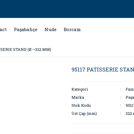
act
Paşabahçe
Nude
Borcam
SSERIE STAND (Ø:~322 MM)
95117 PATISSERIE STAN
Kategori
Fanu
Marka
Paş
Stok Kodu
9511
Üst Çap (mm)
322