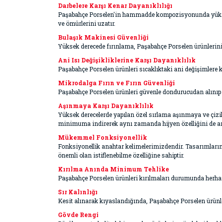
Darbelere Karşı Kenar Dayanıklılığı
Paşabahçe Porselen'in hammadde kompozisyonunda yüksek mi
ve ömürlerini uzatır.
Bulaşık Makinesi Güvenliği
Yüksek derecede fırınlama, Paşabahçe Porselen ürünlerini
Ani Isı Değişikliklerine Karşı Dayanıklılık
Paşabahçe Porselen ürünleri sıcaklıktaki ani değişimlere k
Mikrodalga Fırın ve Fırın Güvenliği
Paşabahçe Porselen ürünleri güvenle dondurucudan alınıp m
Aşınmaya Karşı Dayanıklılık
Yüksek derecelerde yapılan özel sırlama aşınmaya ve çizikle
minimuma indirerek aynı zamanda hijyen özelliğini de art
Mükemmel Fonksiyonellik
Fonksiyonellik anahtar kelimelerimizdendir. Tasarımların
önemli olan istiflenebilme özelliğine sahiptir.
Kırılma Anında Minimum Tehlike
Paşabahçe Porselen ürünleri kırılmaları durumunda herhang
Sır Kalınlığı
Kesit alınarak kıyaslandığında, Paşabahçe Porselen ürünler
Gövde Rengi