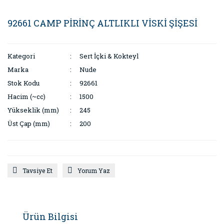
92661 CAMP PİRİNÇ ALTLIKLI VİSKİ ŞİŞESİ
Kategori
Sert İçki & Kokteyl
Marka
Nude
Stok Kodu
92661
Hacim (~cc)
1500
Yükseklik (mm)
245
Üst Çap (mm)
200
Tavsiye Et
Yorum Yaz
Ürün Bilgisi