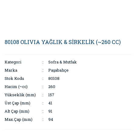
80108 OLIVIA YAĞLIK & SİRKELİK (~260 CC)
Kategori
Sofra & Mutfak
Marka
Paşabahçe
Stok Kodu
80108
Hacim (~cc)
260
Yükseklik (mm)
157
Üst Çap (mm)
41
Alt Çap (mm)
91
Max.Çap (mm)
94