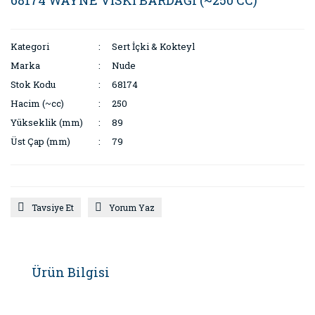
68174 WAYNE VİSKİ BARDAĞI (~250 CC)
Kategori
Sert İçki & Kokteyl
Marka
Nude
Stok Kodu
68174
Hacim (~cc)
250
Yükseklik (mm)
89
Üst Çap (mm)
79
Tavsiye Et
Yorum Yaz
Ürün Bilgisi