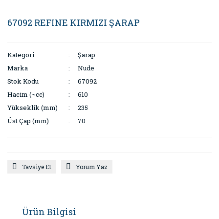
67092 REFINE KIRMIZI ŞARAP
Kategori
Şarap
Marka
Nude
Stok Kodu
67092
Hacim (~cc)
610
Yükseklik (mm)
235
Üst Çap (mm)
70
Tavsiye Et
Yorum Yaz
Ürün Bilgisi