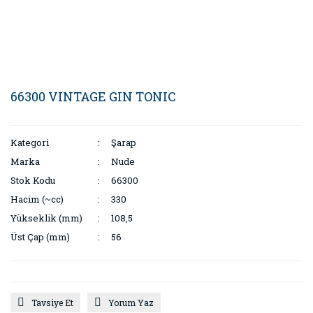
66300 VINTAGE GIN TONIC
Kategori
Şarap
Marka
Nude
Stok Kodu
66300
Hacim (~cc)
330
Yükseklik (mm)
108,5
Üst Çap (mm)
56
Tavsiye Et
Yorum Yaz