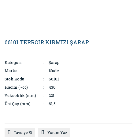
66101 TERROIR KIRMIZI ŞARAP
Kategori
Şarap
Marka
Nude
Stok Kodu
66101
Hacim (~cc)
430
Yükseklik (mm)
221
Üst Çap (mm)
61,5
Tavsiye Et
Yorum Yaz