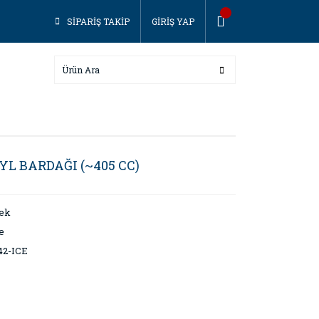
SİPARİŞ TAKİP
GİRİŞ YAP
YL BARDAĞI (~405 CC)
cek
e
42-ICE