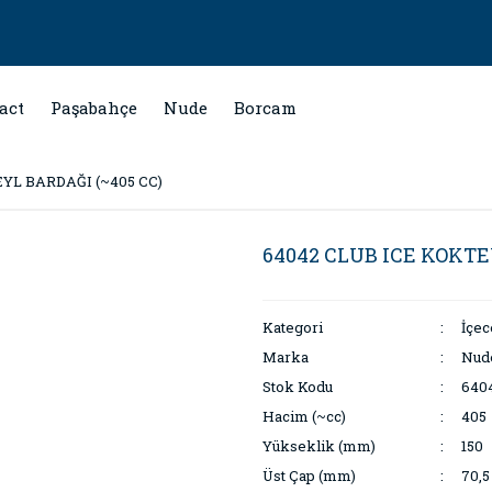
act
Paşabahçe
Nude
Borcam
YL BARDAĞI (~405 CC)
64042 CLUB ICE KOKTE
Kategori
İçe
Marka
Nud
Stok Kodu
640
Hacim (~cc)
405
Yükseklik (mm)
150
Üst Çap (mm)
70,5