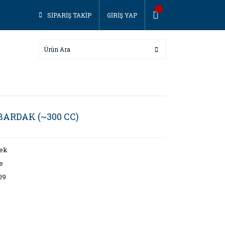
SİPARİŞ TAKİP
GİRİŞ YAP
BARDAK (~300 CC)
cek
e
09