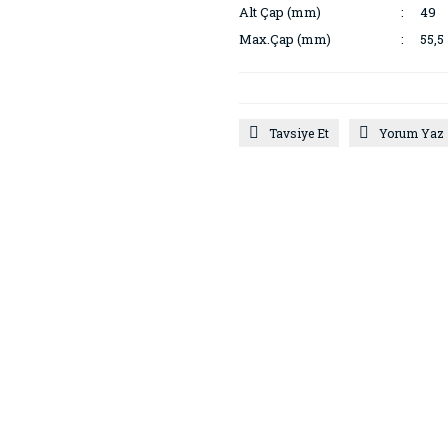
Alt Çap (mm)
49
Max.Çap (mm)
55,5
Tavsiye Et
Yorum Yaz