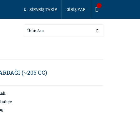
SİPARİŞ TAKİP
GİRİŞ YAP
ARDAĞI (~205 CC)
dak
abahçe
08