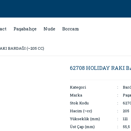
act
Paşabahçe
Nude
Borcam
AKI BARDAĞI (~205 CC)
62708 HOLIDAY RAKI B
Kategori
Bar
Marka
Paş
Stok Kodu
627
Hacim (~cc)
205
Yükseklik (mm)
121
Üst Çap (mm)
55,5