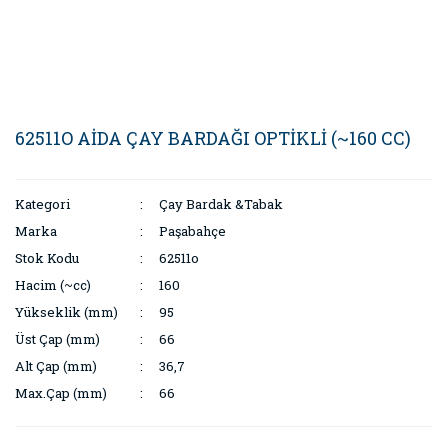
62511O AİDA ÇAY BARDAĞI OPTİKLİ (~160 CC)
Kategori
Çay Bardak &Tabak
Marka
Paşabahçe
Stok Kodu
62511o
Hacim (~cc)
160
Yükseklik (mm)
95
Üst Çap (mm)
66
Alt Çap (mm)
36,7
Max.Çap (mm)
66