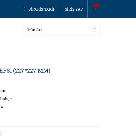
SİPARİŞ TAKİP
GİRİŞ YAP
PSİ (227*227 MM)
cam
abahçe
04