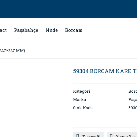
act
Paşabahçe
Nude
Borcam
227*227 MM)
59304 BORCAM KARE TE
Kategori
Bor
Marka
Paş
Stok Kodu
593
Tavsiye Et
Yorum Yaz