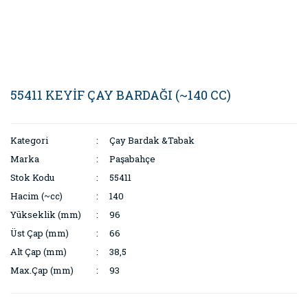
55411 KEYİF ÇAY BARDAĞI (~140 CC)
Kategori
Çay Bardak &Tabak
Marka
Paşabahçe
Stok Kodu
55411
Hacim (~cc)
140
Yükseklik (mm)
96
Üst Çap (mm)
66
Alt Çap (mm)
38,5
Max.Çap (mm)
93