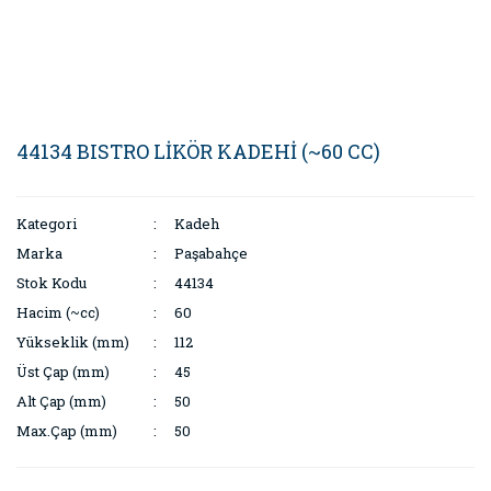
44134 BISTRO LİKÖR KADEHİ (~60 CC)
Kategori
Kadeh
Marka
Paşabahçe
Stok Kodu
44134
Hacim (~cc)
60
Yükseklik (mm)
112
Üst Çap (mm)
45
Alt Çap (mm)
50
Max.Çap (mm)
50