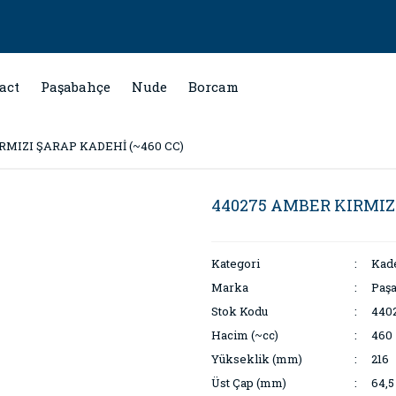
act
Paşabahçe
Nude
Borcam
RMIZI ŞARAP KADEHİ (~460 CC)
440275 AMBER KIRMIZI
Kategori
Kad
Marka
Paş
Stok Kodu
440
Hacim (~cc)
460
Yükseklik (mm)
216
Üst Çap (mm)
64,5