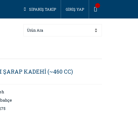
SİPARİŞ TAKİP
GİRİŞ YAP
 ŞARAP KADEHİ (~460 CC)
eh
abahçe
275