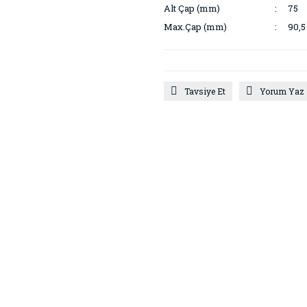
Alt Çap (mm)
75
Max.Çap (mm)
90,5
Tavsiye Et
Yorum Yaz