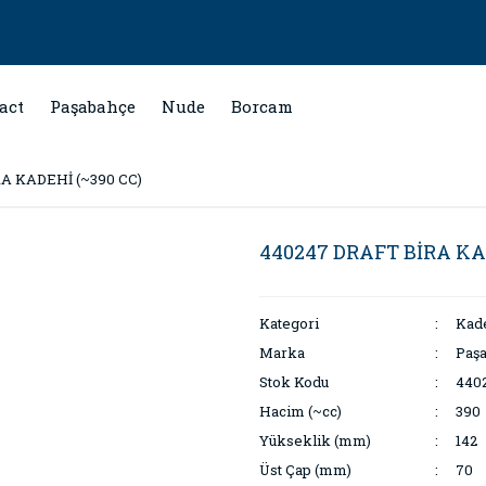
act
Paşabahçe
Nude
Borcam
A KADEHİ (~390 CC)
440247 DRAFT BİRA KA
Kategori
Kad
Marka
Paş
Stok Kodu
440
Hacim (~cc)
390
Yükseklik (mm)
142
Üst Çap (mm)
70