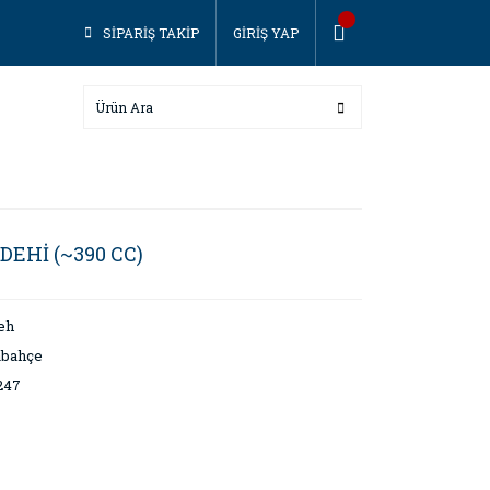
SİPARİŞ TAKİP
GİRİŞ YAP
DEHİ (~390 CC)
eh
abahçe
247