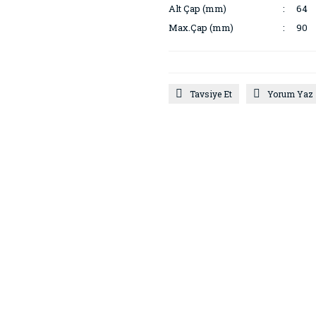
Alt Çap (mm)
64
Max.Çap (mm)
90
Tavsiye Et
Yorum Yaz