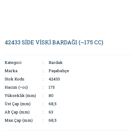
42433 SİDE VİSKİ BARDAĞI (~175 CC)
Kategori
Bardak
Marka
Paşabahçe
Stok Kodu
42433
Hacim (~cc)
175
Yükseklik (mm)
80
Üst Çap (mm)
68,5
Alt Çap (mm)
63
Max.Çap (mm)
68,5