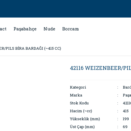
act
Paşabahçe
Nude
Borcam
R/PILS BİRA BARDAĞI (~415 CC)
42116 WEIZENBEER/PIL
Kategori
Bar
Marka
Paş
Stok Kodu
4211
Hacim (~cc)
415
Yükseklik (mm)
199
Üst Çap (mm)
69