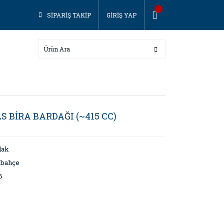
SİPARİŞ TAKİP
GİRİŞ YAP
S BİRA BARDAĞI (~415 CC)
dak
abahçe
6