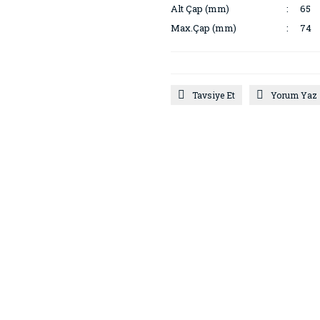
Alt Çap (mm)
65
Max.Çap (mm)
74
Tavsiye Et
Yorum Yaz