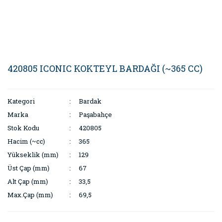
420805 ICONIC KOKTEYL BARDAĞI (~365 CC)
Kategori
Bardak
Marka
Paşabahçe
Stok Kodu
420805
Hacim (~cc)
365
Yükseklik (mm)
129
Üst Çap (mm)
67
Alt Çap (mm)
33,5
Max.Çap (mm)
69,5