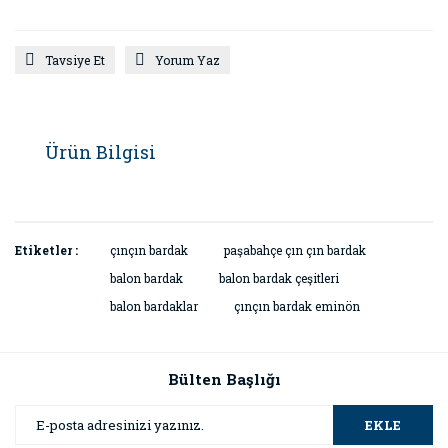
Tavsiye Et
Yorum Yaz
Ürün Bilgisi
Etiketler :
çınçın bardak
paşabahçe çın çın bardak
balon bardak
balon bardak çeşitleri
balon bardaklar
çınçın bardak eminön
Bülten Başlığı
EKLE