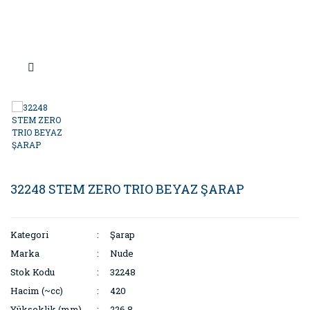
Sofra & Mutfak
32248 STEM ZERO TRIO BEYAZ ŞARAP
Kategori
Şarap
Marka
Nude
Stok Kodu
32248
Hacim (~cc)
420
Yükseklik (mm)
226,8