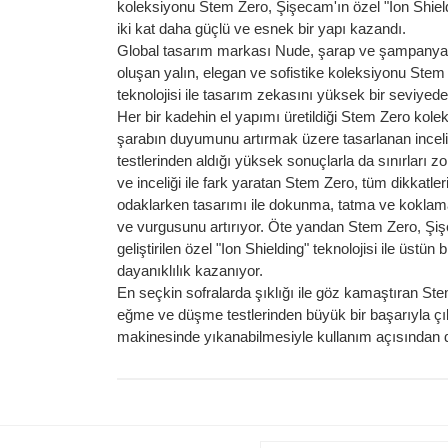
koleksiyonu Stem Zero, Şişecam'ın özel "Ion Shieldi
iki kat daha güçlü ve esnek bir yapı kazandı.
Global tasarım markası Nude, şarap ve şampanya 
oluşan yalın, elegan ve sofistike koleksiyonu Ste
teknolojisi ile tasarım zekasını yüksek bir seviyede
Her bir kadehin el yapımı üretildiği Stem Zero kole
şarabın duyumunu artırmak üzere tasarlanan inceliğ
testlerinden aldığı yüksek sonuçlarla da sınırları zorl
ve inceliği ile fark yaratan Stem Zero, tüm dikkatler
odaklarken tasarımı ile dokunma, tatma ve koklama 
ve vurgusunu artırıyor. Öte yandan Stem Zero, Şi
geliştirilen özel "Ion Shielding" teknolojisi ile üstün b
dayanıklılık kazanıyor.
En seçkin sofralarda şıklığı ile göz kamaştıran St
eğme ve düşme testlerinden büyük bir başarıyla ç
makinesinde yıkanabilmesiyle kullanım açısından d