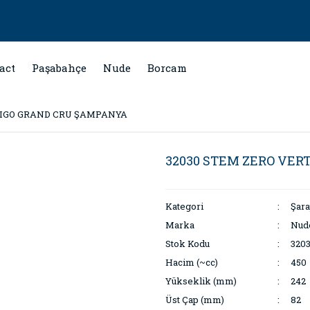
act
Paşabahçe
Nude
Borcam
TIGO GRAND CRU ŞAMPANYA
32030 STEM ZERO VE
Kategori
Şar
Marka
Nud
Stok Kodu
320
Hacim (~cc)
450
Yükseklik (mm)
242
Üst Çap (mm)
82