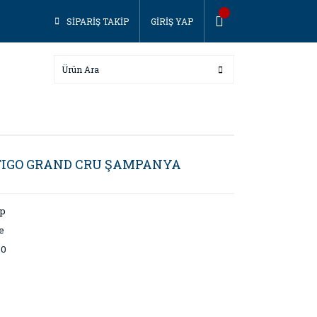
SİPARİŞ TAKİP
GİRİŞ YAP
RTIGO GRAND CRU ŞAMPANYA
ap
e
30