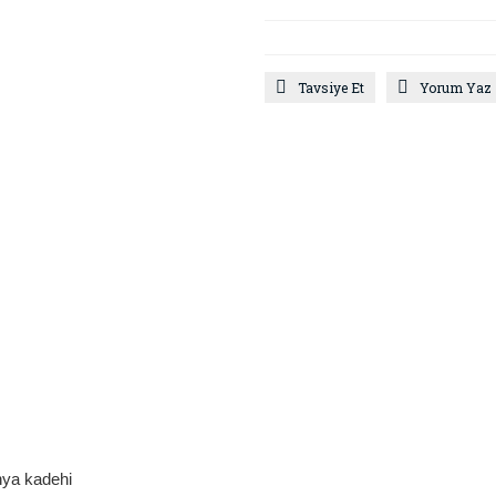
Tavsiye Et
Yorum Yaz
anya kadehi