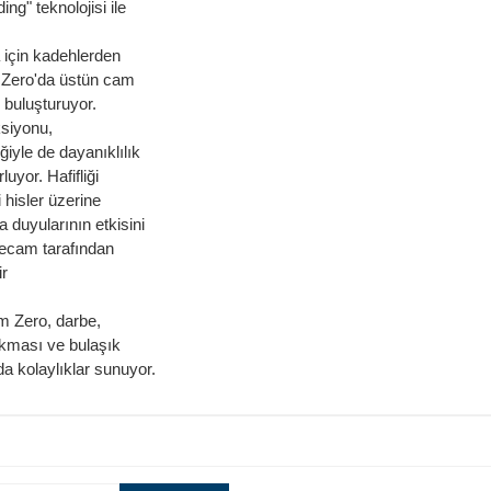
ng" teknolojisi ile
için kadehlerden
m Zero'da üstün cam
 buluşturuyor.
ksiyonu,
iyle de dayanıklılık
uyor. Hafifliği
i hisler üzerine
duyularının etkisini
şecam tarafından
ir
em Zero, darbe,
ıkması ve bulaşık
a kolaylıklar sunuyor.