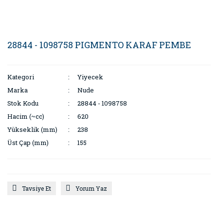
28844 - 1098758 PIGMENTO KARAF PEMBE
Kategori
Yiyecek
Marka
Nude
Stok Kodu
28844 - 1098758
Hacim (~cc)
620
Yükseklik (mm)
238
Üst Çap (mm)
155
Tavsiye Et
Yorum Yaz