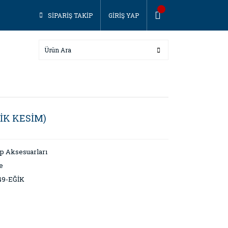
SİPARİŞ TAKİP
GİRİŞ YAP
İK KESİM)
p Aksesuarları
e
49-EĞİK