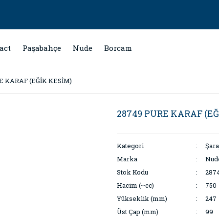
act
Paşabahçe
Nude
Borcam
E KARAF (EĞİK KESİM)
28749 PURE KARAF (EĞ
Kategori
Şara
Marka
Nud
Stok Kodu
287
Hacim (~cc)
750
Yükseklik (mm)
247
Üst Çap (mm)
99