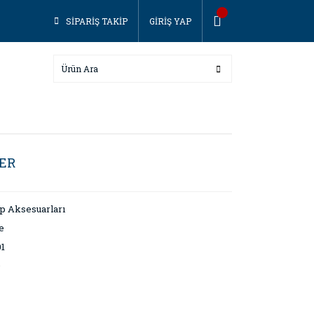
SİPARİŞ TAKİP
GİRİŞ YAP
ER
p Aksesuarları
e
1
0