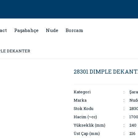
act
Paşabahçe
Nude
Borcam
MPLE DEKANTER
28301 DIMPLE DEKANT
Kategori
Şara
Marka
Nud
Stok Kodu
2830
Hacim (~cc)
170
Yükseklik (mm)
240
Üst Çap (mm)
216