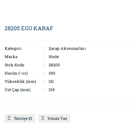
28205 EGO KARAF
Kategori
Şarap Aksesuarları
Marka
Nude
Stok Kodu
28205
Hacim (~cc)
350
Yükseklik (mm)
151
Üst Çap (mm)
139
Tavsiye Et
Yorum Yaz