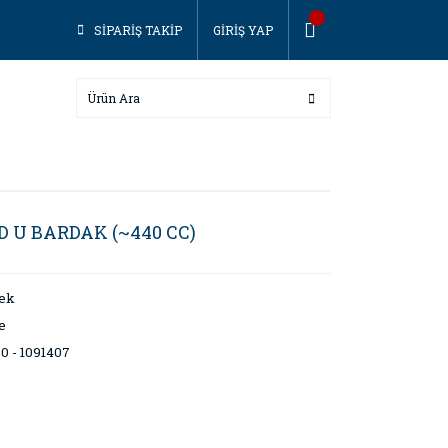
SİPARİŞ TAKİP
GİRİŞ YAP
ED U BARDAK (~440 CC)
cek
e
0 - 1091407