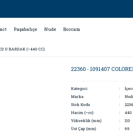
act
Paşabahçe
Nude
Borcam
RED U BARDAK (~440 CC)
22360 - 1091407 COLOR
Kategori
İçe
Marka
Nud
Stok Kodu
2236
Hacim (~cc)
440
Yükseklik (mm)
110
Üst Çap (mm)
69