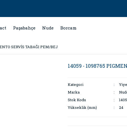
act
Paşabahçe
Nude
Borcam
GMENTO SERVİS TABAĞI PEM/BEJ
14059 - 1098765 PIGM
Kategori
Yiy
Marka
Nud
Stok Kodu
1405
Yükseklik (mm)
24