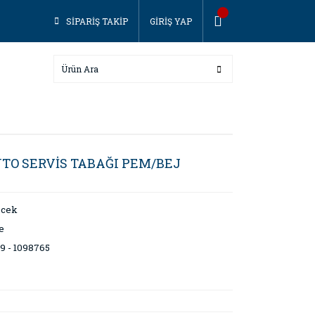
SİPARİŞ TAKİP
GİRİŞ YAP
ENTO SERVİS TABAĞI PEM/BEJ
ecek
e
9 - 1098765