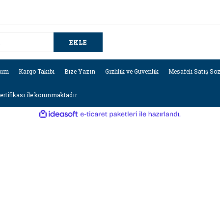
EKLE
tum
Kargo Takibi
Bize Yazın
Gizlilik ve Güvenlik
Mesafeli Satış Sö
sertifikası ile korunmaktadır.
ile
ideasoft
e-
hazırlandı.
ticaret
paketleri