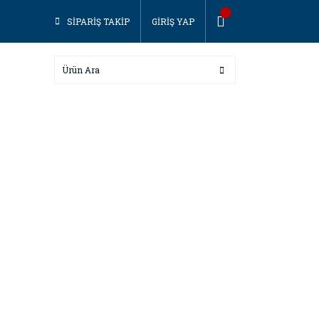
SİPARİŞ TAKİP
GİRİŞ YAP