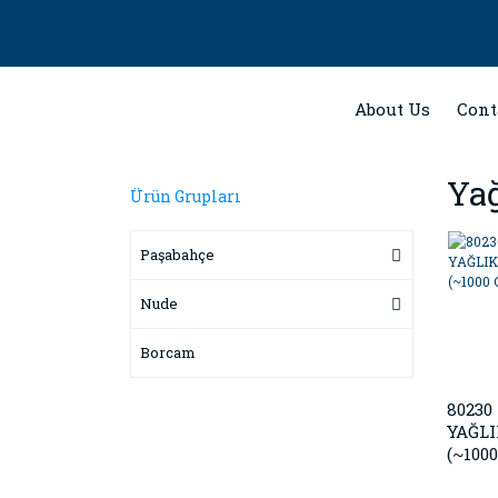
About Us
Cont
Yağ
Ürün Grupları
Paşabahçe
Nude
Borcam
8023
YAĞLI
(~1000