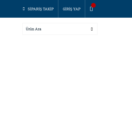
SİPARİŞ TAKİP
GİRİŞ YAP