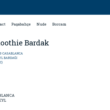
act
Paşabahçe
Nude
Borcam
oothie Bardak
BLANCA
EYL
ĞI (~350 CC)