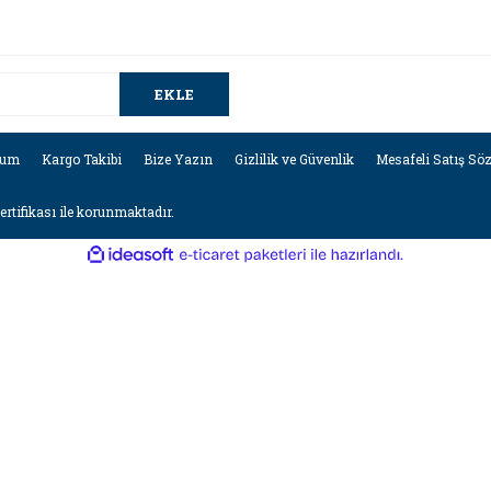
EKLE
tum
Kargo Takibi
Bize Yazın
Gizlilik ve Güvenlik
Mesafeli Satış Sö
sertifikası ile korunmaktadır.
ile
ideasoft
e-
hazırlandı.
ticaret
paketleri