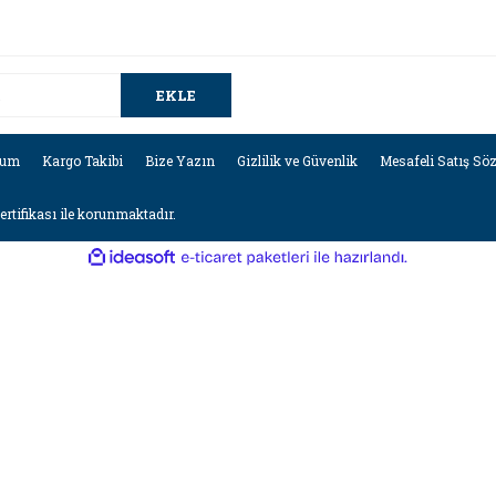
EKLE
tum
Kargo Takibi
Bize Yazın
Gizlilik ve Güvenlik
Mesafeli Satış Sö
sertifikası ile korunmaktadır.
ile
ideasoft
e-
hazırlandı.
ticaret
paketleri