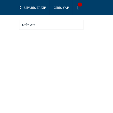
SİPARİŞ TAKİP
GİRİŞ YAP