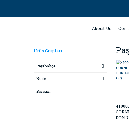
About Us
Cont
Pa
Ürün Grupları
Paşabahçe
Nude
Borcam
41000
CORN
DOND
(~245