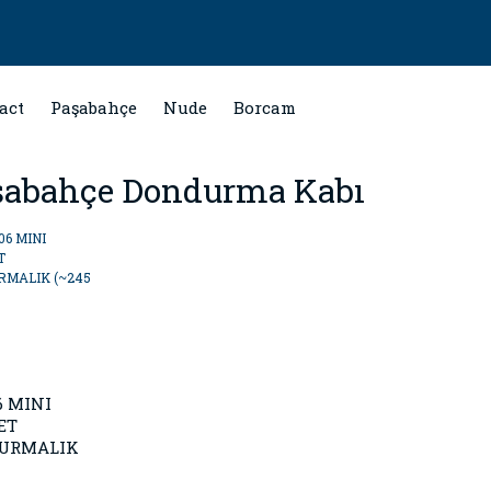
act
Paşabahçe
Nude
Borcam
şabahçe Dondurma Kabı
6 MINI
ET
URMALIK
 CC)