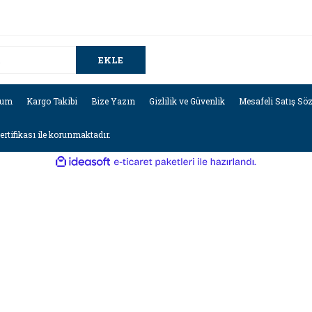
EKLE
tum
Kargo Takibi
Bize Yazın
Gizlilik ve Güvenlik
Mesafeli Satış Sö
sertifikası ile korunmaktadır.
ile
ideasoft
e-
hazırlandı.
ticaret
paketleri