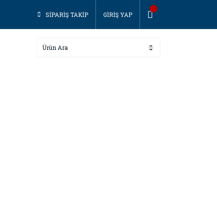
SİPARİŞ TAKİP
GİRİŞ YAP