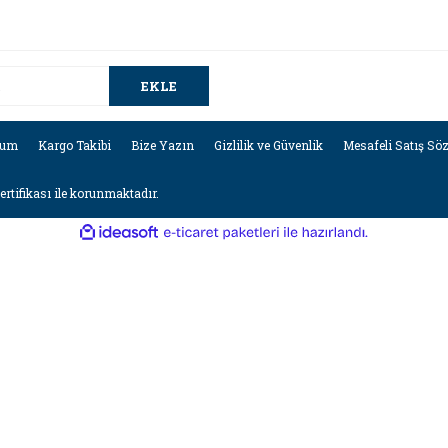
EKLE
tum
Kargo Takibi
Bize Yazın
Gizlilik ve Güvenlik
Mesafeli Satış Sö
sertifikası ile korunmaktadır.
ile
ideasoft
e-
hazırlandı.
ticaret
paketleri