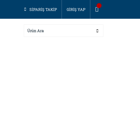
SİPARİŞ TAKİP
GİRİŞ YAP