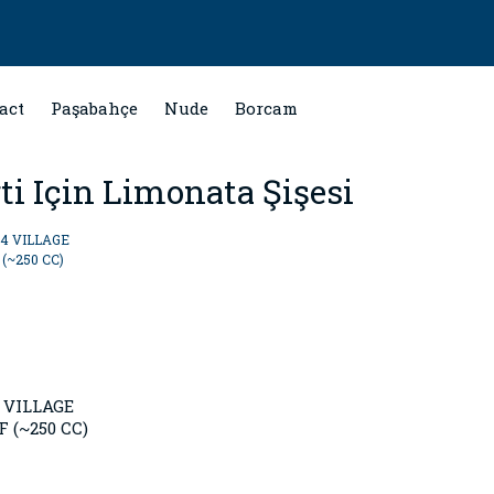
act
Paşabahçe
Nude
Borcam
ti Için Limonata Şişesi
 VILLAGE
 (~250 CC)