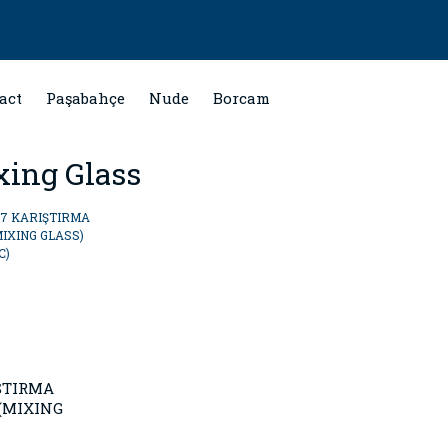
act
Paşabahçe
Nude
Borcam
xing Glass
ŞTIRMA
(MIXING
)(~650 CC)