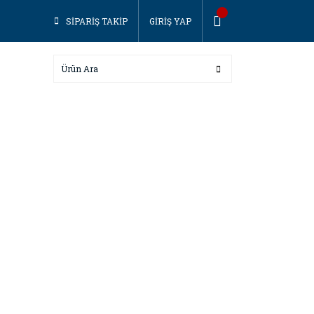
SİPARİŞ TAKİP
GİRİŞ YAP