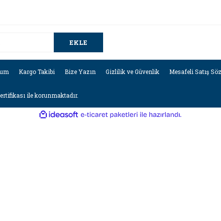
EKLE
tum
Kargo Takibi
Bize Yazın
Gizlilik ve Güvenlik
Mesafeli Satış Sö
sertifikası ile korunmaktadır.
ile
ideasoft
e-
hazırlandı.
ticaret
paketleri