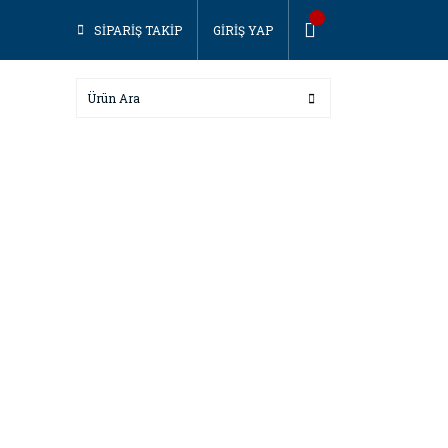
SİPARİŞ TAKİP
GİRİŞ YAP