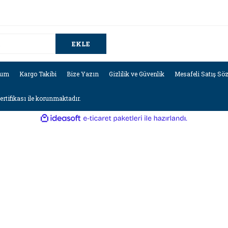
EKLE
tum
Kargo Takibi
Bize Yazın
Gizlilik ve Güvenlik
Mesafeli Satış Sö
sertifikası ile korunmaktadır.
ile
ideasoft
e-
hazırlandı.
ticaret
paketleri