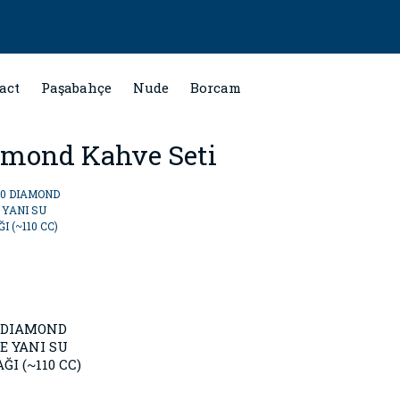
act
Paşabahçe
Nude
Borcam
amond Kahve Seti
0 DIAMOND
E YANI SU
ĞI (~110 CC)